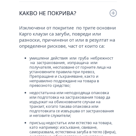
Застраховката покрива загуба и/или
на Република България.
повреда настъпила вследствие на
КАКВО НЕ ПОКРИВА?
застрахователно събитие, по време на
превоз със сухопътен, морски, въздушен,
Изключени от покритие по трите основни
речен, ж.п. или комбиниран транспорт, на
Карго клаузи са загуби, повреди или
всички видове товари.
разноски, причинени от или в резултат на
Отговорността на застрахователя се може
определени рискове, част от които са:
да се разшири, върху транспортните
разноски (навлото), платените
умишлени действия или груба небрежност
застрахователни премии, очакваната
на застрахования, изпращача или
печалба, мито и т.н.
получателя, неспазване от горните лица на
Покритие за товарите по застраховка
установените правила при превоз,
Препращане и съхраняване, както и
„КАРГО“ е съгласно условията на
неправилно подреждане на товара в
международните Институтски Карго
превозното средство;
Клаузи (Institute Cargo Clauses)
недостатъчна или неподходяща опаковка
или подготовка на застрахования товар да
издържат на обикновените случаи на
Институтска карго клауза „А” (Institute Cargo
транзит, когато такава опаковка или
Clause „А”) – 1.1.09.
подготовката се извършва от застрахования
Институтска карго клауза „В” (Institute Cargo
и неговите служители;
Clause „В”) – 1.1.09.
присъщ недостатък или естество на товара,
Институтска карго клауза „С” (Institute Cargo
като например: изсъхване, свиване,
Clause „С”) – 1.1.09.
саморазвала, естествена загуба в тегло (фира),