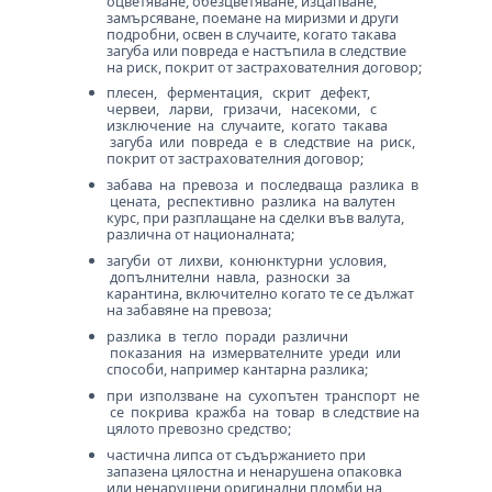
оцветяване, обезцветяване, изцапване,
замърсяване, поемане на миризми и други
Срещу допълнително платена
подробни, освен в случаите, когато такава
загуба или повреда е настъпила в следствие
застрахователна премия, покритието може
на риск, покрит от застрахователния договор;
да осигури (съгласно условията на
плесен, ферментация, скрит дефект,
конкретната застрахователна компания)
червеи, ларви, гризачи, насекоми, с
защита срещу допълнителни рискове:
изключение на случаите, когато такава
загуба или повреда е в следствие на риск,
покрит от застрахователния договор;
Воeнни рискове – по условията на
Институтски Военни Клаузи (Карго) - 1.1.09
забава на превоза и последваща разлика в
цената, респективно разлика на валутен
Стачки, бунтове и граждански вълнения – по
курс, при разплащане на сделки във валута,
условията на Институтски Стачни Клаузи
различна от националната;
(Карго) - 1.1.09
загуби от лихви, конюнктурни условия,
Повреди, настъпили по време на товаро-
допълнителни навла, разноски за
разтоварните операции
карантина, включително когато те се дължат
Счупване от естеството на товара за чупливи
на забавяне на превоза;
товари
разлика в тегло поради различни
Развала, вследствие повреда на хладилната
показания на измервателните уреди или
инсталация за товари, превозвани с хладилни
способи, например кантарна разлика;
превозни средства
при използване на сухопътен транспорт не
Други специфични рискове.
се покрива кражба на товар в следствие на
цялото превозно средство;
частична липса от съдържанието при
запазена цялостна и ненарушена опаковка
или ненарушени оригинални пломби на