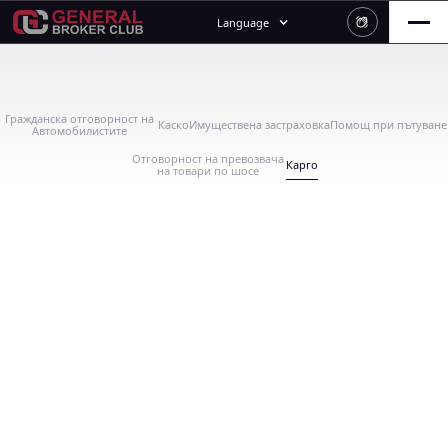
Language
Гражданска отговорност на
Каско
Имуществена застраховка
Помощ при пътуване
Автомобилистите
Отговорност на превозвача
Карго
на товари по шосе