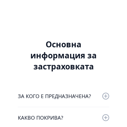
Основна
информация за
застраховката
ЗА КОГО Е ПРЕДНАЗНАЧЕНА?
Застраховка „КАРГО“ е предназначена за
фирми, занимаващи се с внос, износ и
КАКВО ПОКРИВА?
реекспорт, както и фирми, занимаващи се
с търговия и дистрибуция на територията