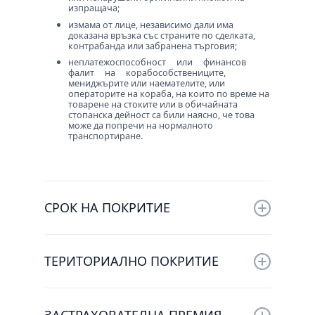
изпращача;
измама от лице, независимо дали има
доказана връзка със страните по сделката,
контрабанда или забранена търговия;
неплатежоспособност или финансов
фалит на корабособствениците,
мениджърите или наемателите, или
операторите на кораба, на които по време на
товарене на стоките или в обичайната
стопанска дейност са били наясно, че това
може да попречи на нормалното
транспортиране.
СРОК НА ПОКРИТИЕ
Застраховката може да се сключи за срок
от една година, или за отделен курс. При
ТЕРИТОРИАЛНО ПОКРИТИЕ
индивидуалните застраховки срока на
покритие е до разтоварване на товара в
Покритиетието на застраховката е от
крайно местоназначение, при
мястото на натоварване на стоката, до
Абонаментните полици - една година.