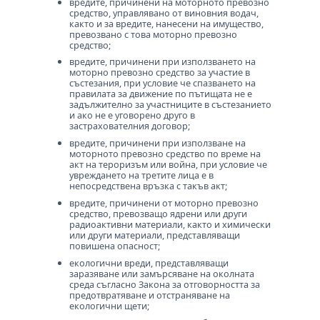
вредите, причинени на моторното превозно
средство, управлявано от виновния водач,
както и за вредите, нанесени на имущество,
превозвано с това моторно превозно
средство;
вредите, причинени при използването на
моторно превозно средство за участие в
състезания, при условие че спазването на
правилата за движение по пътищата не е
задължително за участниците в състезанието
и ако не е уговорено друго в
застрахователния договор;
вредите, причинени при използване на
моторното превозно средство по време на
акт на тероризъм или война, при условие че
увреждането на третите лица е в
непосредствена връзка с такъв акт;
вредите, причинени от моторно превозно
средство, превозващо ядрени или други
радиоактивни материали, както и химически
или други материали, представляващи
повишена опасност;
екологични вреди, представляващи
заразяване или замърсяване на околната
среда съгласно Закона за отговорността за
предотвратяване и отстраняване на
екологични щети;