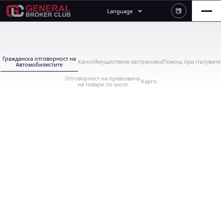
Language
Гражданска отговорност на
Каско
Имуществена застраховка
Помощ при пътуване
Автомобилистите
Отговорност на превозвача
Карго
на товари по шосе