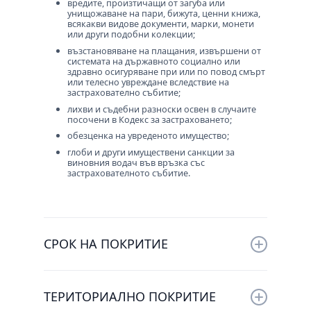
вредите, произтичащи от загуба или
унищожаване на пари, бижута, ценни книжа,
всякакви видове документи, марки, монети
или други подобни колекции;
възстановяване на плащания, извършени от
системата на държавното социално или
здравно осигуряване при или по повод смърт
или телесно увреждане вследствие на
застрахователно събитие;
лихви и съдебни разноски освен в случаите
посочени в Кодекс за застраховането;
обезценка на увреденото имущество;
глоби и други имуществени санкции за
виновния водач във връзка със
застрахователното събитие.
СРОК НА ПОКРИТИЕ
Задължителната застраховка „Гражданска
отговорност“ на автомобилистите се
ТЕРИТОРИАЛНО ПОКРИТИЕ
сключва за срок от 1 (една) година.