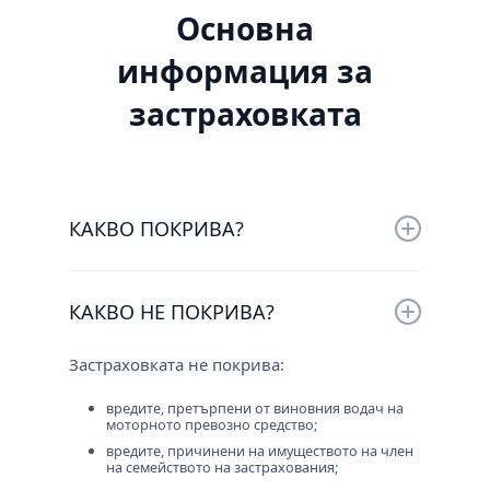
Основна
информация за
застраховката
КАКВО ПОКРИВА?
Застраховката покрива отговорността на
застрахованите физически и юридически
КАКВО НЕ ПОКРИВА?
лица за виновно причинените от тях на
трети лица имуществени и
Застраховката не покрива:
неимуществени вреди, свързани с
притежаването и/или използването на
вредите, претърпени от виновния водач на
посоченото в полицата МПС, съгласно
моторното превозно средство;
българското законодателство или
вредите, причинени на имуществото на член
законодателството на държавата, в която е
на семейството на застрахования;
настъпила вредата.