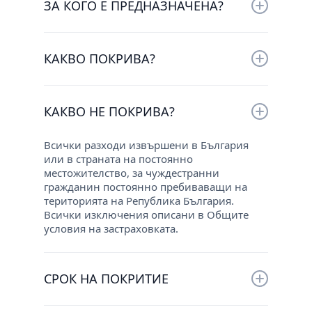
ЗА КОГО Е ПРЕДНАЗНАЧЕНА?
Застраховката е предназначена за
физически лица, като осигурява
КАКВО ПОКРИВА?
застрахователна защита при внезапно
възникнали инцидент или заболяване по
Основно покритие:
време на пътуване извън територията на Р.
България.
КАКВО НЕ ПОКРИВА?
Медицински разноски вследствие злополука
или акутно заболяване;
Всички разходи извършени в България
Репатриране вследствие злополука или
акутно заболяване;
или в страната на постоянно
местожителство, за чуждестранни
Спешна дентална помощ.
гражданин постоянно пребиваващи на
територията на Република България.
Всички изключения описани в Общите
Допълнителни (избираеми) рискове:
условия на застраховката.
Смърт и трайно намалена работоспособност
вследствие злополука;
СРОК НА ПОКРИТИЕ
Дневни пари за болничен престой;
Кражба, загуба или забавено доставяне на
личен багаж;
Застраховката е валидна за избран от