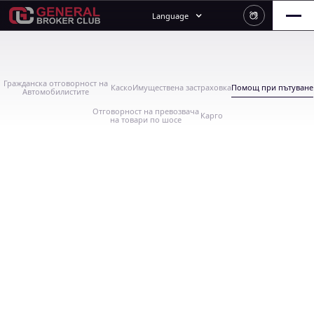
Language
Гражданска отговорност на
Каско
Имуществена застраховка
Помощ при пътуване
Автомобилистите
Отговорност на превозвача
Карго
на товари по шосе