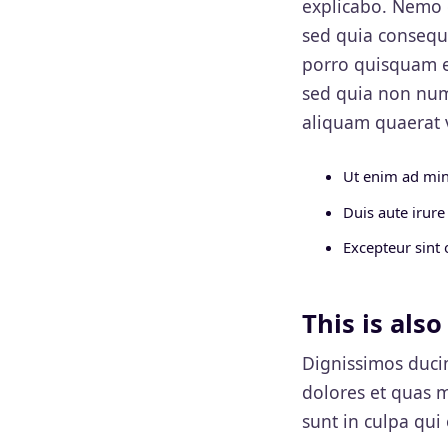
explicabo. Nemo e
sed quia consequ
porro quisquam es
sed quia non nu
aliquam quaerat 
Ut enim ad min
Duis aute irure
Excepteur sint 
This is als
Dignissimos duci
dolores et quas m
sunt in culpa qui