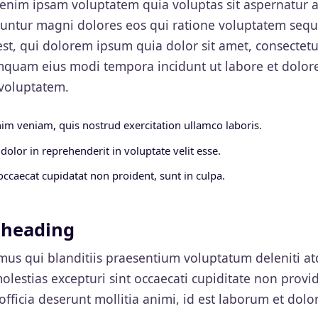
nim ipsam voluptatem quia voluptas sit aspernatur au
untur magni dolores eos qui ratione voluptatem sequ
t, qui dolorem ipsum quia dolor sit amet, consectetur, 
mquam eius modi tempora incidunt ut labore et dol
voluptatem.
im veniam, quis nostrud exercitation ullamco laboris.
 dolor in reprehenderit in voluptate velit esse.
occaecat cupidatat non proident, sunt in culpa.
o heading
mus qui blanditiis praesentium voluptatum deleniti at
olestias excepturi sint occaecati cupiditate non provid
 officia deserunt mollitia animi, id est laborum et dol