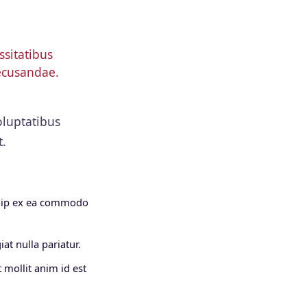
sitatibus
recusandae.
oluptatibus
t.
iquip ex ea commodo
at nulla pariatur.
 mollit anim id est