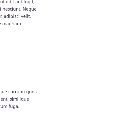
t odit aut fugit,
i nesciunt. Neque
adipisci velit,
ore magnam
que corrupti quos
ent, similique
orum fuga.