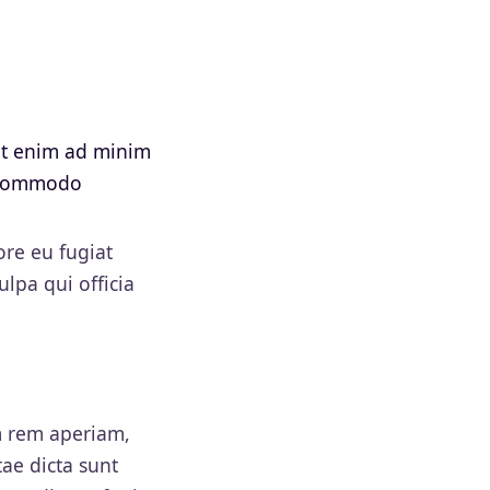
Ut enim ad minim
a commodo
ore eu fugiat
ulpa qui officia
m rem aperiam,
tae dicta sunt