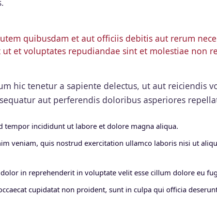
.
tem quibusdam et aut officiis debitis aut rerum neces
 ut et voluptates repudiandae sint et molestiae non 
m hic tenetur a sapiente delectus, ut aut reiciendis v
sequatur aut perferendis doloribus asperiores repella
 tempor incididunt ut labore et dolore magna aliqua.
im veniam, quis nostrud exercitation ullamco laboris nisi ut al
dolor in reprehenderit in voluptate velit esse cillum dolore eu fugi
occaecat cupidatat non proident, sunt in culpa qui officia deserunt