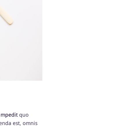
 impedit
quo
enda est, omnis