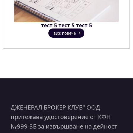
тест 5 тест 5 тест 5
виж повече
ДЖЕНЕРАЛ БРОКЕР КЛУБ" ООД
притежава удостоверение от КФН
№999-3Б за извършване на дейност